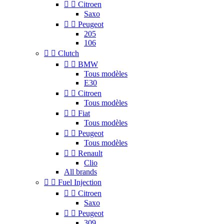


Citroen
Saxo


Peugeot
205
106


Clutch


BMW
Tous modèles
E30


Citroen
Tous modèles


Fiat
Tous modèles


Peugeot
Tous modèles


Renault
Clio
All brands


Fuel Injection


Citroen
Saxo


Peugeot
309