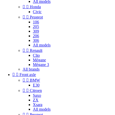
All models


Honda
Civic


Peugeot
106
205
309
206
306
All models


Renault
Clio
Mégane
Mégane 3
All brands


Front axle


BMW
E30


Citroen
Saxo
ZX
Xsara
All models


Peugeot