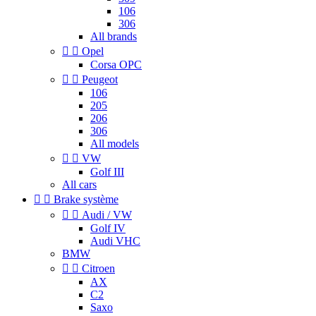
106
306
All brands


Opel
Corsa OPC


Peugeot
106
205
206
306
All models


VW
Golf III
All cars


Brake système


Audi / VW
Golf IV
Audi VHC
BMW


Citroen
AX
C2
Saxo