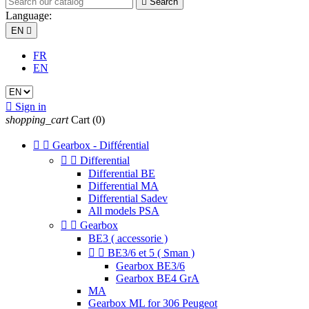

Search
Language:
EN

FR
EN

Sign in
shopping_cart
Cart
(0)


Gearbox - Différential


Differential
Differential BE
Differential MA
Differential Sadev
All models PSA


Gearbox
BE3 ( accessorie )


BE3/6 et 5 ( Sman )
Gearbox BE3/6
Gearbox BE4 GrA
MA
Gearbox ML for 306 Peugeot