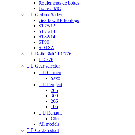
Roulements de boites
Boite 3 MO


Gerbox Sadev
Gearbox BE3/6 dogs
ST75/12
ST75/14
ST82/14
ST90
SDTSA


Boite 3MO LC776
LC 776


Gear selector


Citroen
Saxo


Peugeot
205
309
206
106


Renault
Clio
All models


Cardan shaft