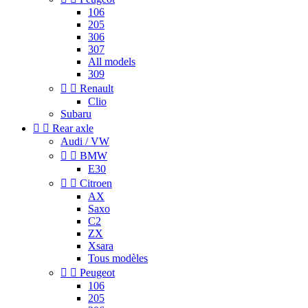
106
205
306
307
All models
309


Renault
Clio
Subaru


Rear axle
Audi / VW


BMW
E30


Citroen
AX
Saxo
C2
ZX
Xsara
Tous modèles


Peugeot
106
205