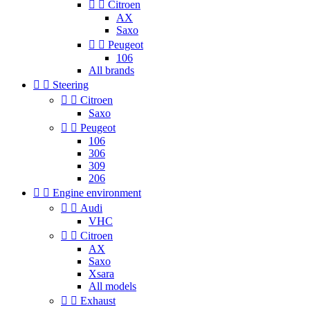


Citroen
AX
Saxo


Peugeot
106
All brands


Steering


Citroen
Saxo


Peugeot
106
306
309
206


Engine environment


Audi
VHC


Citroen
AX
Saxo
Xsara
All models


Exhaust