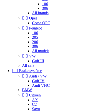
106
306
All brands


Opel
Corsa OPC


Peugeot
106
205
206
306
All models


VW
Golf III
All cars


Brake système


Audi / VW
Golf IV
Audi VHC
BMW


Citroen
AX
C2
Saxo