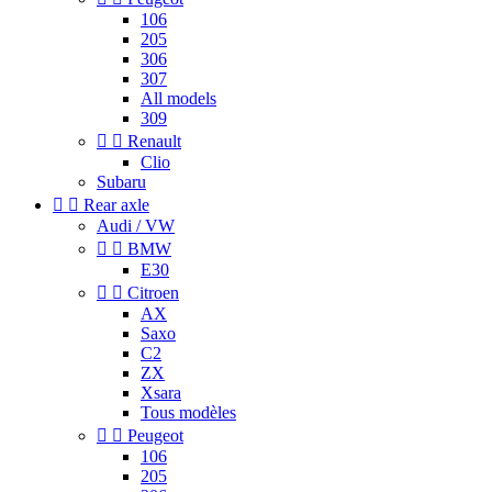
106
205
306
307
All models
309


Renault
Clio
Subaru


Rear axle
Audi / VW


BMW
E30


Citroen
AX
Saxo
C2
ZX
Xsara
Tous modèles


Peugeot
106
205