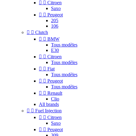


Citroen
Saxo


Peugeot
205
106


Clutch


BMW
Tous modèles
E30


Citroen
Tous modèles


Fiat
Tous modèles


Peugeot
Tous modèles


Renault
Clio
All brands


Fuel Injection


Citroen
Saxo


Peugeot
309