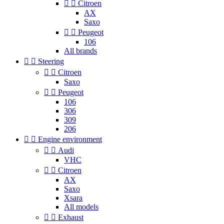


Citroen
AX
Saxo


Peugeot
106
All brands


Steering


Citroen
Saxo


Peugeot
106
306
309
206


Engine environment


Audi
VHC


Citroen
AX
Saxo
Xsara
All models


Exhaust