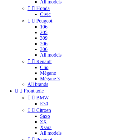
All models


Honda
Civic


Peugeot
106
205
309
206
306
All models


Renault
Clio
Mégane
Mégane 3
All brands


Front axle


BMW
E30


Citroen
Saxo
ZX
Xsara
All models


Peugeot