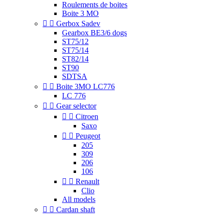
Roulements de boites
Boite 3 MO


Gerbox Sadev
Gearbox BE3/6 dogs
ST75/12
ST75/14
ST82/14
ST90
SDTSA


Boite 3MO LC776
LC 776


Gear selector


Citroen
Saxo


Peugeot
205
309
206
106


Renault
Clio
All models


Cardan shaft