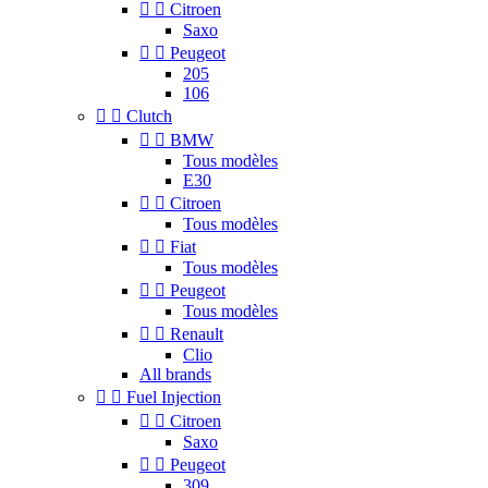


Citroen
Saxo


Peugeot
205
106


Clutch


BMW
Tous modèles
E30


Citroen
Tous modèles


Fiat
Tous modèles


Peugeot
Tous modèles


Renault
Clio
All brands


Fuel Injection


Citroen
Saxo


Peugeot
309