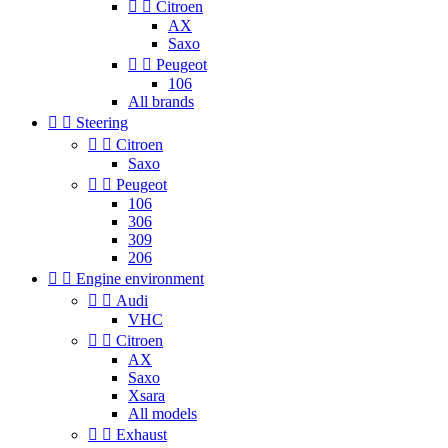


Citroen
AX
Saxo


Peugeot
106
All brands


Steering


Citroen
Saxo


Peugeot
106
306
309
206


Engine environment


Audi
VHC


Citroen
AX
Saxo
Xsara
All models


Exhaust