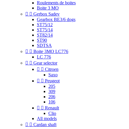
Roulements de boites
Boite 3 MO


Gerbox Sadev
Gearbox BE3/6 dogs
ST75/12
ST75/14
ST82/14
ST90
SDTSA


Boite 3MO LC776
LC 776


Gear selector


Citroen
Saxo


Peugeot
205
309
206
106


Renault
Clio
All models


Cardan shaft