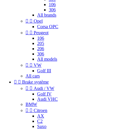
106
306
All brands


Opel
Corsa OPC


Peugeot
106
205
206
306
All models


VW
Golf III
All cars


Brake système


Audi / VW
Golf IV
Audi VHC
BMW


Citroen
AX
C2
Saxo