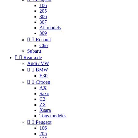
106
205
306
307
All models
309


Renault
Clio
Subaru


Rear axle
Audi / VW


BMW
E30


Citroen
AX
Saxo
C2
ZX
Xsara
Tous modèles


Peugeot
106
205