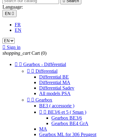

Search
Language:
EN

FR
EN

Sign in
shopping_cart
Cart
(0)


Gearbox - Différential


Differential
Differential BE
Differential MA
Differential Sadev
All models PSA


Gearbox
BE3 ( accessorie )


BE3/6 et 5 ( Sman )
Gearbox BE3/6
Gearbox BE4 GrA
MA
Gearbox ML for 306 Peugeot