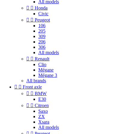
All models


Honda
Civic


Peugeot
106
205
309
206
306
All models


Renault
Clio
Mégane
Mégane 3
All brands


Front axle


BMW
E30


Citroen
Saxo
ZX
Xsara
All models


Peugeot