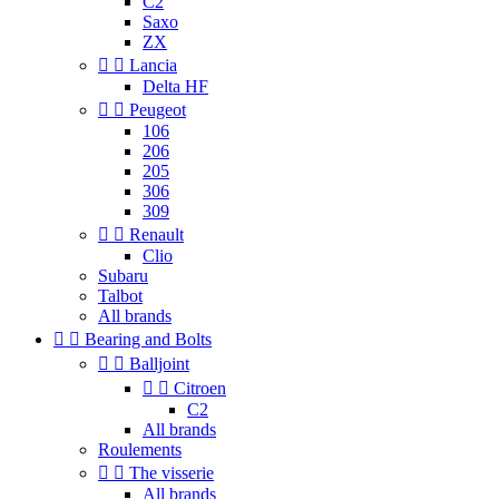
C2
Saxo
ZX


Lancia
Delta HF


Peugeot
106
206
205
306
309


Renault
Clio
Subaru
Talbot
All brands


Bearing and Bolts


Balljoint


Citroen
C2
All brands
Roulements


The visserie
All brands