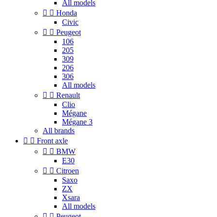
All models


Honda
Civic


Peugeot
106
205
309
206
306
All models


Renault
Clio
Mégane
Mégane 3
All brands


Front axle


BMW
E30


Citroen
Saxo
ZX
Xsara
All models


Peugeot