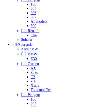
106
205
306
307
All models
309


Renault
Clio
Subaru


Rear axle
Audi / VW


BMW
E30


Citroen
AX
Saxo
C2
ZX
Xsara
Tous modèles


Peugeot
106
205