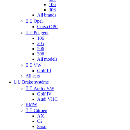
106
306
All brands


Opel
Corsa OPC


Peugeot
106
205
206
306
All models


VW
Golf III
All cars


Brake système


Audi / VW
Golf IV
Audi VHC
BMW


Citroen
AX
C2
Saxo