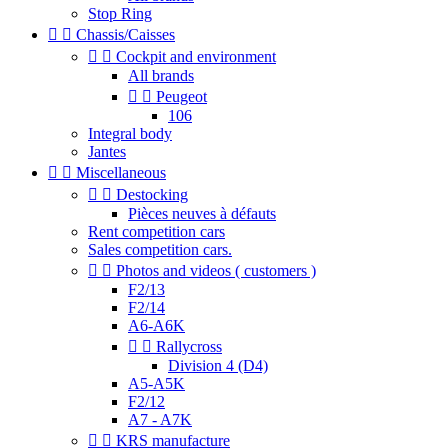
Stop Ring


Chassis/Caisses


Cockpit and environment
All brands


Peugeot
106
Integral body
Jantes


Miscellaneous


Destocking
Pièces neuves à défauts
Rent competition cars
Sales competition cars.


Photos and videos ( customers )
F2/13
F2/14
A6-A6K


Rallycross
Division 4 (D4)
A5-A5K
F2/12
A7 - A7K


KRS manufacture