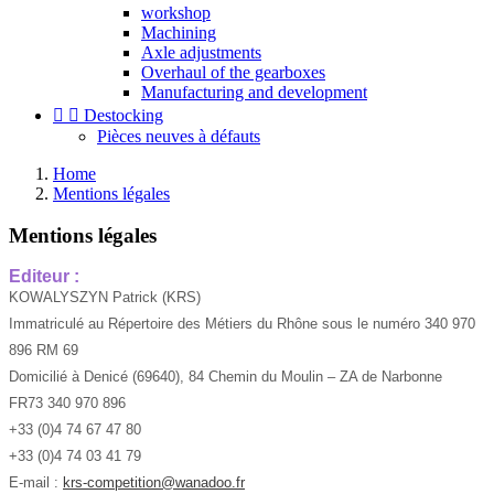
workshop
Machining
Axle adjustments
Overhaul of the gearboxes
Manufacturing and development


Destocking
Pièces neuves à défauts
Home
Mentions légales
Mentions légales
Editeur :
KOWALYSZYN Patrick (KRS)
Immatriculé au Répertoire des Métiers du Rhône sous le numéro 340 970
896 RM 69
Domicilié à Denicé (69640), 84 Chemin du Moulin – ZA de Narbonne
FR73 340 970 896
+33 (0)4 74 67 47 80
+33 (0)4 74 03 41 79
E-mail
:
krs-competition@wanadoo.fr