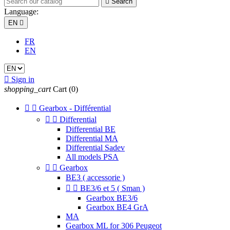

Search
Language:
EN

FR
EN

Sign in
shopping_cart
Cart
(0)


Gearbox - Différential


Differential
Differential BE
Differential MA
Differential Sadev
All models PSA


Gearbox
BE3 ( accessorie )


BE3/6 et 5 ( Sman )
Gearbox BE3/6
Gearbox BE4 GrA
MA
Gearbox ML for 306 Peugeot