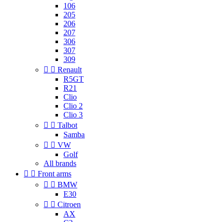
106
205
206
207
306
307
309


Renault
R5GT
R21
Clio
Clio 2
Clio 3


Talbot
Samba


VW
Golf
All brands


Front arms


BMW
E30


Citroen
AX