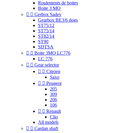
Roulements de boites
Boite 3 MO


Gerbox Sadev
Gearbox BE3/6 dogs
ST75/12
ST75/14
ST82/14
ST90
SDTSA


Boite 3MO LC776
LC 776


Gear selector


Citroen
Saxo


Peugeot
205
309
206
106


Renault
Clio
All models


Cardan shaft