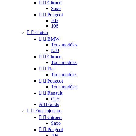


Citroen
Saxo


Peugeot
205
106


Clutch


BMW
Tous modèles
E30


Citroen
Tous modèles


Fiat
Tous modèles


Peugeot
Tous modèles


Renault
Clio
All brands


Fuel Injection


Citroen
Saxo


Peugeot
309