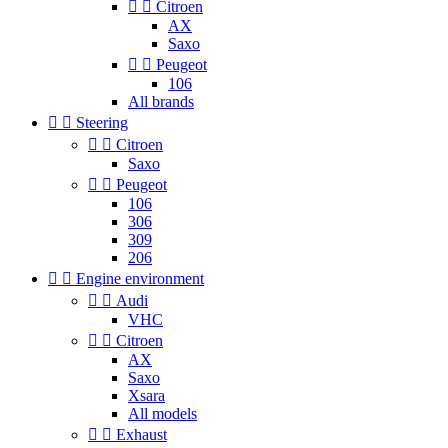


Citroen
AX
Saxo


Peugeot
106
All brands


Steering


Citroen
Saxo


Peugeot
106
306
309
206


Engine environment


Audi
VHC


Citroen
AX
Saxo
Xsara
All models


Exhaust