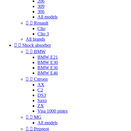
206
309
306
All models


Renault
Clio
Clio 3
All brands


Shock absorber


BMW
BMW E21
BMW E30
BMW E36
BMW E46


Citroen
AX
C2
DS3
Saxo
ZX
Visa 1000 pistes


MG
All models


Peugeot