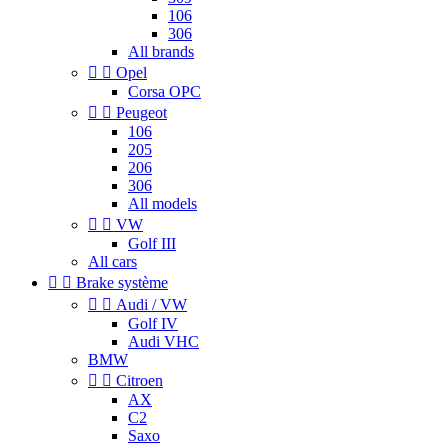
106
306
All brands


Opel
Corsa OPC


Peugeot
106
205
206
306
All models


VW
Golf III
All cars


Brake système


Audi / VW
Golf IV
Audi VHC
BMW


Citroen
AX
C2
Saxo