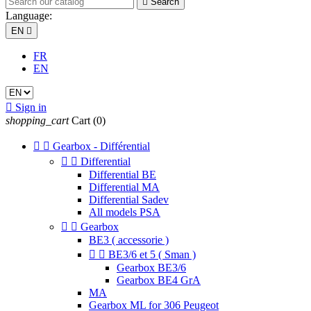

Search
Language:
EN

FR
EN

Sign in
shopping_cart
Cart
(0)


Gearbox - Différential


Differential
Differential BE
Differential MA
Differential Sadev
All models PSA


Gearbox
BE3 ( accessorie )


BE3/6 et 5 ( Sman )
Gearbox BE3/6
Gearbox BE4 GrA
MA
Gearbox ML for 306 Peugeot