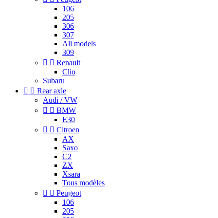
106
205
306
307
All models
309


Renault
Clio
Subaru


Rear axle
Audi / VW


BMW
E30


Citroen
AX
Saxo
C2
ZX
Xsara
Tous modèles


Peugeot
106
205