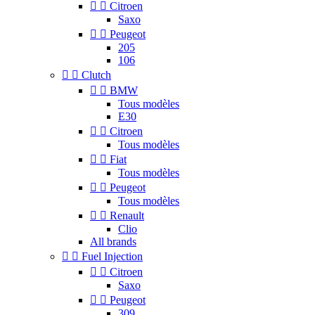


Citroen
Saxo


Peugeot
205
106


Clutch


BMW
Tous modèles
E30


Citroen
Tous modèles


Fiat
Tous modèles


Peugeot
Tous modèles


Renault
Clio
All brands


Fuel Injection


Citroen
Saxo


Peugeot
309