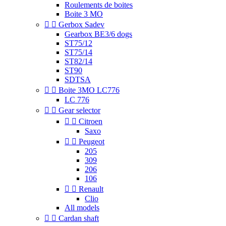
Roulements de boites
Boite 3 MO


Gerbox Sadev
Gearbox BE3/6 dogs
ST75/12
ST75/14
ST82/14
ST90
SDTSA


Boite 3MO LC776
LC 776


Gear selector


Citroen
Saxo


Peugeot
205
309
206
106


Renault
Clio
All models


Cardan shaft