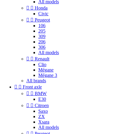
All models


Honda
Civic


Peugeot
106
205
309
206
306
All models


Renault
Clio
Mégane
Mégane 3
All brands


Front axle


BMW
E30


Citroen
Saxo
ZX
Xsara
All models


Peugeot