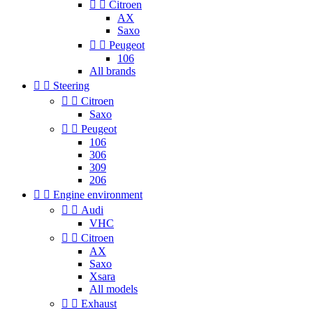


Citroen
AX
Saxo


Peugeot
106
All brands


Steering


Citroen
Saxo


Peugeot
106
306
309
206


Engine environment


Audi
VHC


Citroen
AX
Saxo
Xsara
All models


Exhaust